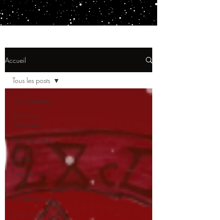
Accueil
Tous les posts
Tous les posts
Messages
Canalisés
Les Créatures
liées à l'eau
douce
Energies de la
Lune
La Possession
Lexique/notions