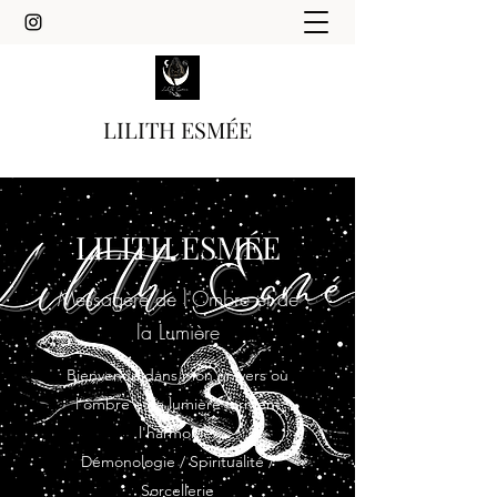
LILITH ESMÉE
LILITH ESMÉE
Messagère de l'Ombre et de
la Lumière
Bienvenue dans mon univers où
l'ombre et la lumière forment
l'harmonie.
Démonologie / Spiritualité /
Sorcellerie