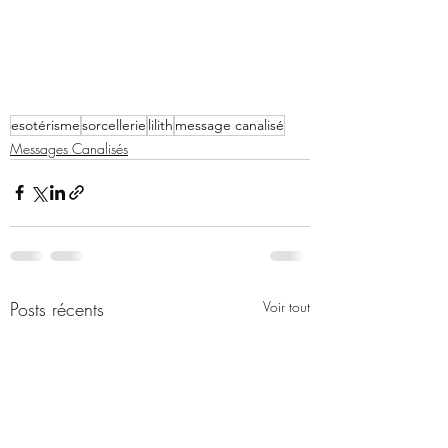
esotérisme
sorcellerie
lilith
message canalisé
Messages Canalisés
Posts récents
Voir tout