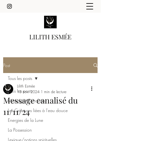
LILITH ESMÉE
Post
Tous les posts
Lilith Esmée
Tous les posts
13 nov. 2024
1 min de lecture
Message canalisé du
Messages Canalisés
11/11/24
Les Créatures liées à l'eau douce
Energies de la Lune
La Possession
Lexique/notions spirituelles